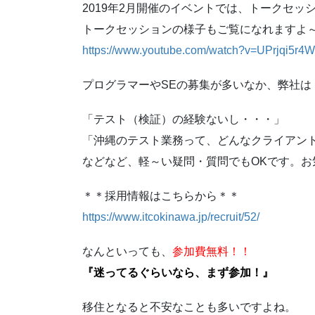
2019年2月開催のイベントでは、トークセ
トークセッションの様子もご覧になれますよ
https://www.youtube.com/watch?v=UPrjqi5r4
プログラマーやSEの募集が多いなか、弊社
「テスト（検証）の経験ないし・・・」
「沖縄のテスト業務って、どんなクライアン
などなど、軽～い疑問・質問でもOKです。お
＊＊採用情報はこちらから＊＊
https://www.itcokinawa.jp/recruit/52/
なんといっても、
参加費無料！！
『迷ってるぐらいなら、まず参加！』
移住となると不安なことも多いですよね。