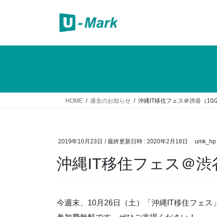
コ
ナ
ン
ビ
テ
ゲ
ン
ー
ツ
シ
へ
ョ
ス
ン
キ
に
ッ
移
HOME
過去のお知らせ
沖縄IT移住フェス＠渋谷（10/
プ
動
2019年10月23日
/ 最終更新日時 :
2020年2月18日
umk_hp
沖縄IT移住フェス＠渋谷
今週末、10月26日（土）「沖縄IT移住フェ