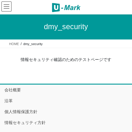
コ
ナ
ン
ビ
テ
ゲ
ン
ー
dmy_security
ツ
シ
へ
ョ
ス
ン
HOME
dmy_security
キ
に
ッ
移
プ
動
情報セキュリティ確認のためのテストページです
会社概要
沿革
個人情報保護方針
情報セキュリティ方針